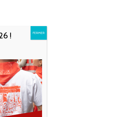
BON CADEAU
ACTUALITÉS
FACEBOOK
INSTAGRAM
TRIPADVIS
26 !
FERMER