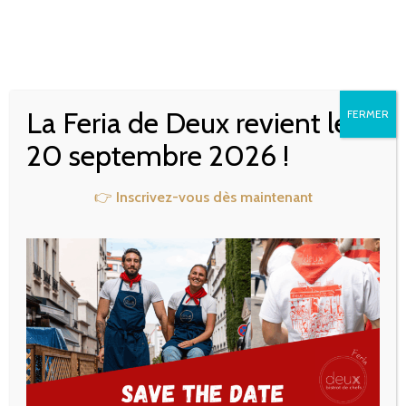
VIDÉO : REPORTAGE SUR
DEUX DANS BOULEVARD
La Feria de Deux revient le
FERMER
DE LA SEINE SUR FRANCE
20 septembre 2026 !
3
👉
Inscrivez-vous dès maintenant