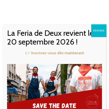
P’TIT DEUX FAIT PARLER
DE LUI DANS FOU DE
La Feria de Deux revient le
FERMER
CUISINE
20 septembre 2026 !
👉
Inscrivez-vous dès maintenant