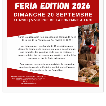
Cet
hiver
, chaque mercredi soir de décembre,
P’tit
Deux
vous invite à ses
soirées savoyardes
pour partager des
plats généreux et réconfortants dans une ambiance
chaleureuse.