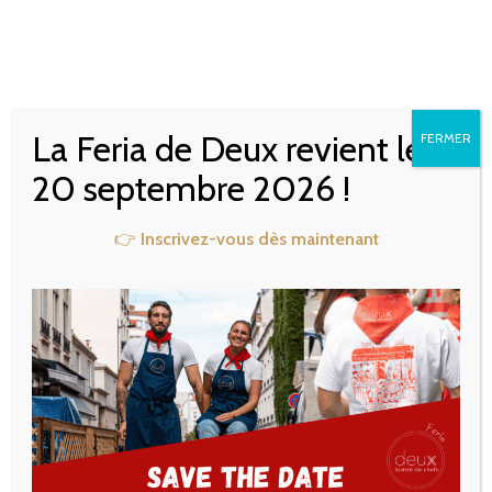
LES MERCREDIS
SAVOYARDS CHEZ P’TIT
La Feria de Deux revient le
FERMER
DEUX
20 septembre 2026 !
👉
Inscrivez-vous dès maintenant