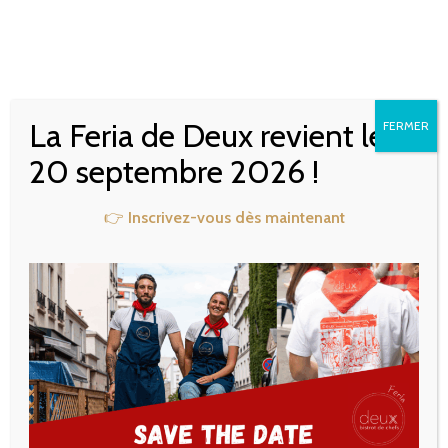
SOIRÉE VIGNERONNE
CHEZ P’TIT DEUX –
La Feria de Deux revient le
FERMER
DOMAINE EXETERRA
20 septembre 2026 !
👉
Inscrivez-vous dès maintenant