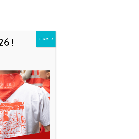
BON CADEAU
ACTUALITÉS
FACEBOOK
INSTAGRAM
TRIPADVIS
26 !
FERMER
CATÉGORIES
Evenements
Other
Presse
Recettes
Vie du restaurant