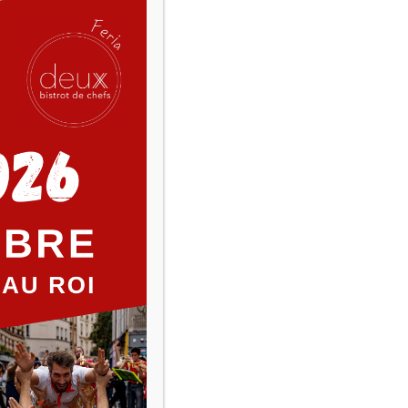
ARTICLES RÉCENTS
Deux & P’tit Deux prennent quelques jours
de vacances !
Feria 2026 : la rue de la Fontaine-au-Roi se
met aux couleurs du Sud !
Melle Bon Plan met P’tit Deux à l’honneur
tre
Deux dans Libération : les enfants aussi
ont droit à une vraie expérience au
restaurant