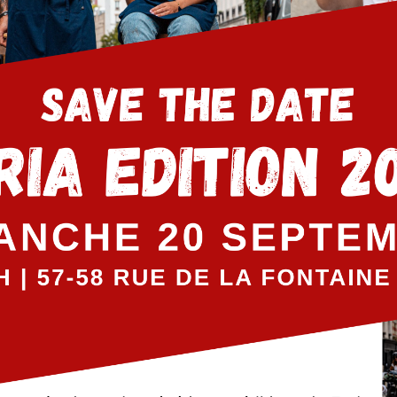
ble du Dimanche de Laurent Mariote sur Europe 1 pour préparer no
re au citron confit.