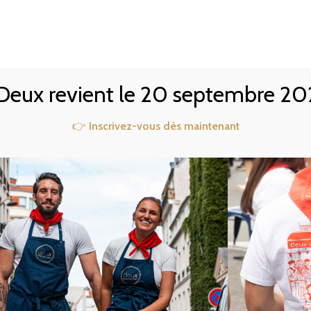
TE
NOTRE 2ÈME RESTO
RÉSERVER
PRIVATISATION
ACCÈS & CONTACT
 Deux revient le 20 septembre 20
 L’ÉPAULE
👉
Inscrivez-vous dès maintenant
 TABLE DU