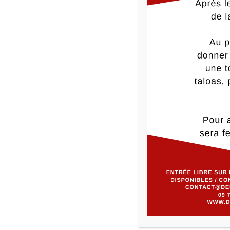
CATÉGORIES
PRESSE
0
likes
Il est
1
commentaire
ADD YOURS