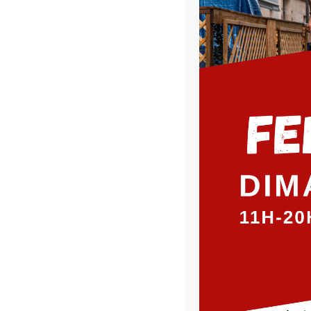
Romain a eu la chance de pouvoir aller cuisiner à La Ta
épaule d’agneau à la cuillère accompagné de petit épeaut
Vous pouvez retrouver la recette
ici
.